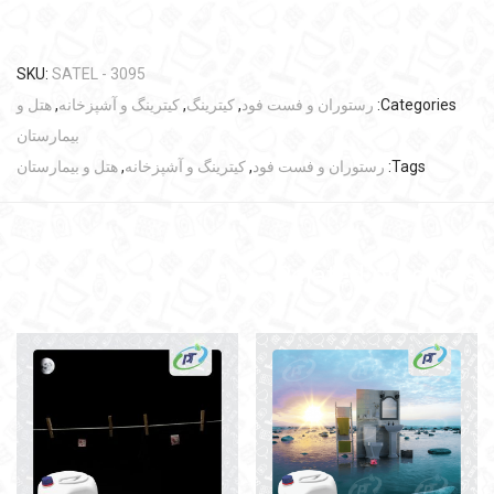
SKU:
SATEL - 3095
Categories:
رستوران و فست فود
,
کیترینگ
,
کیترینگ و آشپزخانه
,
هتل و
بیمارستان
Tags:
رستوران و فست فود
,
کیترینگ و آشپزخانه
,
هتل و بیمارستان
Related products