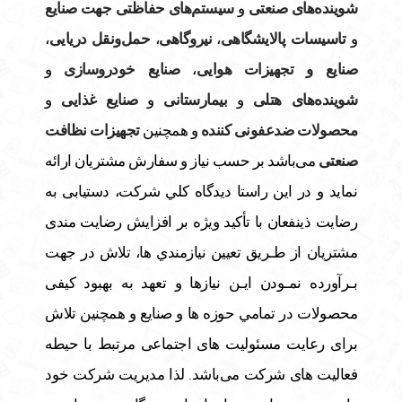
شوینده‌های صنعتی
و
سیستم‌های حفاظتی جهت صنایع
و
تاسیسات پالایشگاهی
،
نیروگاهی
،
حمل‌و‌نقل دریایی
،
صنایع و تجهیزات هوایی
،
صنایع خودرو‌سازی
و
شوینده‌های هتلی
و
بیمارستانی
و
صنایع غذایی
و
محصولات ضدعفونی کننده
و همچنین
تجهیزات نظافت
صنعتی
می‌باشد بر حسب نیاز و سفارش مشتریان ارائه
نماید و در اين راستا ديدگاه كلي شركت، دستيابی به
رضايت ذينفعان با تأکید ویژه بر افزایش رضایت مندی
مشتریان از طـريق تعيين نيازمندي ها، تلاش در جهت
بـرآورده نمـودن ايـن نيازها و تعهد به بهبود کیفی
محصولات در تمامي حوزه ها و صنایع و همچنین تلاش
برای رعایت مسئولیت های اجتماعی مرتبط با حیطه
فعالیت های شرکت می‌باشد. لذا مديريت شركت خود