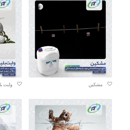
مشکین
وایت بل