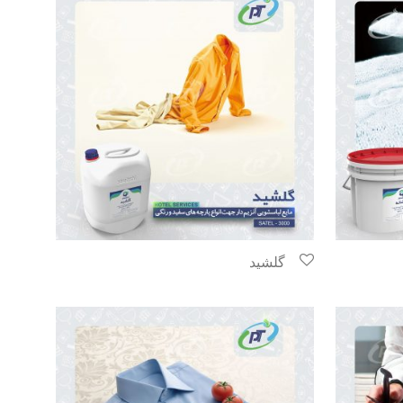
گلشید