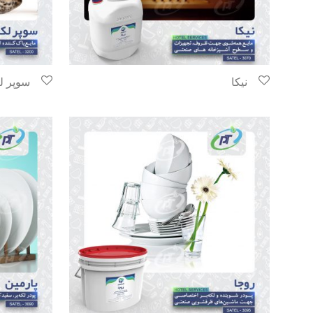
نیکا
سوپر لک