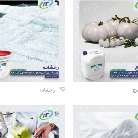
یچ
رخشانه