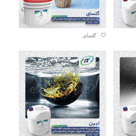
گلسای