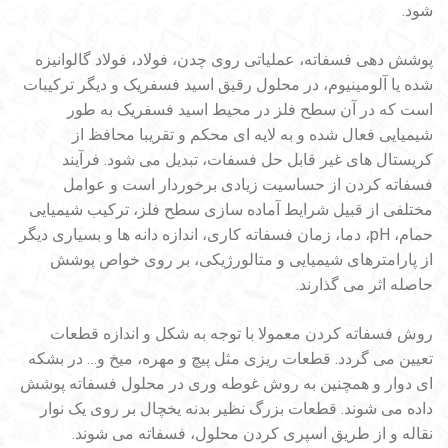
شود.
پوشش دهی فسفاته، عملیاتی روی چدن، فولاد، فولاد گالوانیزه
شده یا آلومینیوم، در محلول رقیق اسید فسفریک و دیگر ترکیبات
است که در آن سطح فلز در محیط اسید فسفریک به طور
شیمیایی فعال شده و به لایه ای محکم و تقریبا محافظ از
کریستال های غیر قابل حل فسفات، تبدیل می شود. فرآیند
فسفاته کردن از حساسیت زیادی برخوردار است و عوامل
مختلفی از قبیل شرایط آماده سازی سطح فلز، ترکیب شیمیایی
حمام، pH، دما، زمان فسفاته کاری، اندازه دانه ها و بسیاری دیگر
از پارامترهای شیمیایی و متالورژیکی، بر روی خواص پوشش
حاصله اثر می گذارند.
روش فسفاته کردن معمولا با توجه به شکل و اندازه قطعات
تعیین می گردد. قطعات ریزی مثل پیچ و مهره، میخ و… در بشکه
ای دوار و همچنین به روش غوطه وری در محلول فسفاته پوشش
داده می شوند. قطعات بزرگ نظیر بدنه یخچال بر روی یک نوار
نقاله و از طریق اسپری کردن محلول، فسفاته می شوند.