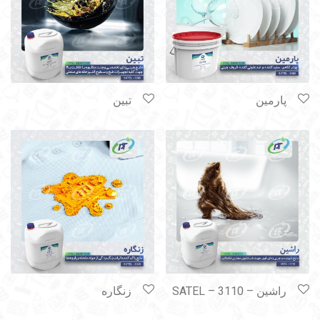
پارمین
تبین
راشین – SATEL – 3110
زنگاره